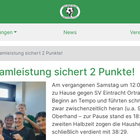
Skip
to
main
content
ungen
News
Vere
amleistung sichert 2 Punkte!
amleistung sichert 2 Punkte!
Am vergangenen Samstag um 12:00
zu Hause gegen SV Eintracht Ortr
Beginn an Tempo und führten schne
zwar zwischenzeitlich heran (u.a. 
Oberhand – zur Pause stand es 18:
zweiten Halbzeit zogen die Haush
schließlich verdient mit 38:29.