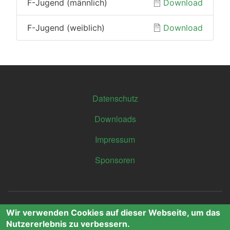
F-Jugend (männlich)
Download
F-Jugend (weiblich)
Download
Footer
Datenschutz
Downloads
Impressum
Sponsoren
User
Wir verwenden Cookies auf dieser Webseite, um das
Log in
Nutzererlebnis zu verbessern.